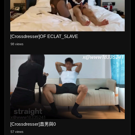
[Crossdresser]OF ECLAT_SLAVE
98 views
[Crossdresser]直男與0
57 views