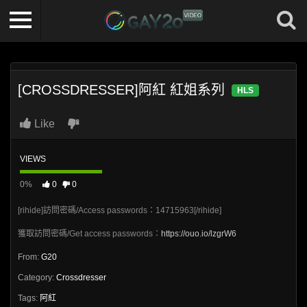
[CROSSDRESSER]阿紅 紅姐系列
HLS
Like
VIEWS
0%
0
0
[rihide]訪問密碼/Access passwords：14715963[/rihide]
獲取訪問密碼/Get access passwords：
https://ouo.io/lzgrW6
From:
G20
Category:
Crossdresser
Tags:
阿紅