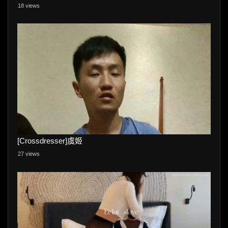
18 views
[Crossdresser]虞姬
27 views