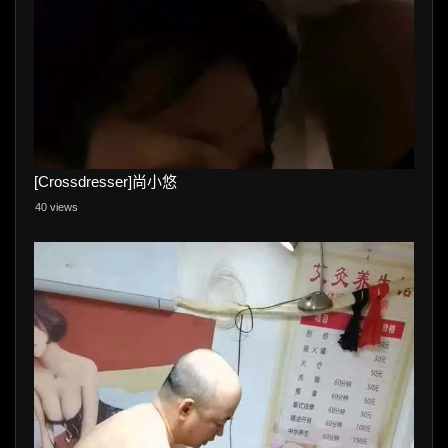
[Crossdresser]尚小悠
40 views