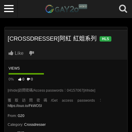
[CROSSDRESSER]阿紅 紅姐系列
HLS
Like
VIEWS
0%
0
0
[rihide]訪問密碼/Access passwords：04157067[/rihide]
獲取訪問密碼/Get access passwords：
https://ouo.io/FkWOSI
From:
G20
Category:
Crossdresser