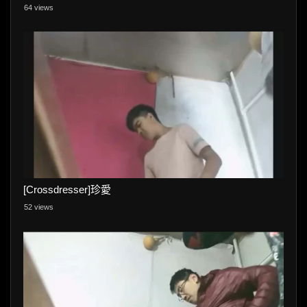
64 views
[Crossdresser]珍愛
52 views