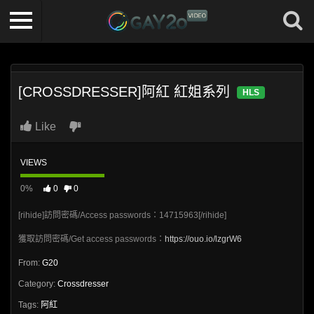
[CROSSDRESSER]阿紅 紅姐系列
HLS
Like
VIEWS
0%
0
0
[rihide]訪問密碼/Access passwords：14715963[/rihide]
獲取訪問密碼/Get access passwords：
https://ouo.io/lzgrW6
From:
G20
Category:
Crossdresser
Tags:
阿紅