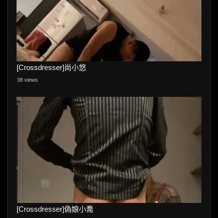
[Crossdresser]尚小悠
38 views
[Crossdresser]偽娘小喬