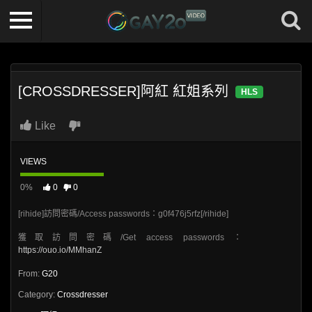
[CROSSDRESSER]阿紅 紅姐系列
HLS
Like
VIEWS
0%
0
0
[rihide]訪問密碼/Access passwords：g0f476j5rfz[/rihide]
獲取訪問密碼/Get access passwords：
https://ouo.io/MMhanZ
From:
G20
Category:
Crossdresser