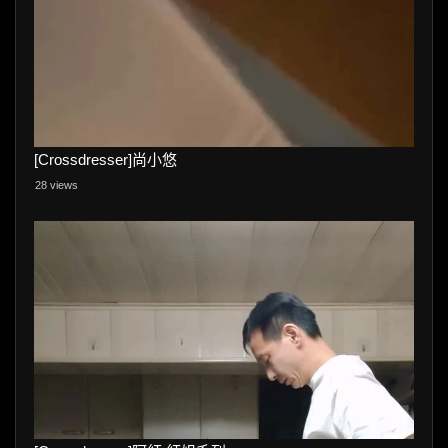
[Crossdresser]尚小悠
28 views