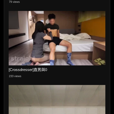
79 views
[Crossdresser]直男與0
233 views