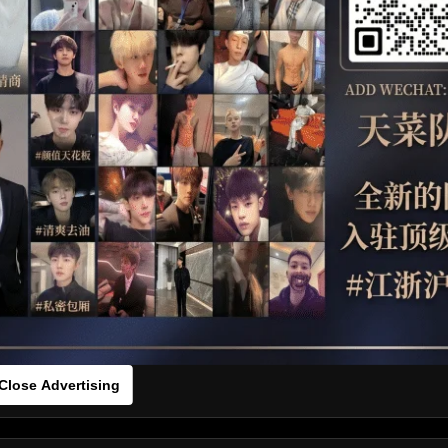
OTHER
HIDDENCAMERA
WE
s：01g5fd7653[/rihide]
rds：
https://ouo.io/XwHvWf
Close Advertising