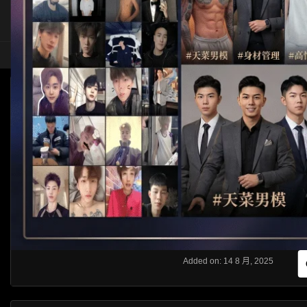
HOME
ASIA
SOLO
[CROSSDRESSER]偽娘系列
HLS
Like
About
Share
[rihide]訪問密碼/Access password
VIEWS
獲取訪問密碼/Get access passwo
0%
0
0
From:
G20
Category:
Crossdresser
Added on: 14 8 月, 2025