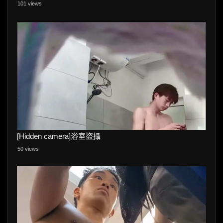
101 views
[Hidden camera]浴室盜攝
50 views