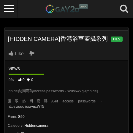
[HIDDEN CAMERA]香港浴室盜攝系列
HLS
Like
VIEWS
0%
0
0
[rihide]訪問密碼/Access passwords：xc0s6w7g9[/rihide]
獲取訪問密碼/Get access passwords：
https://ouo.io/aynxWT5
From:
G20
Category:
Hiddencamera