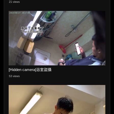
21 views
[Hidden camera]浴室盜攝
53 views