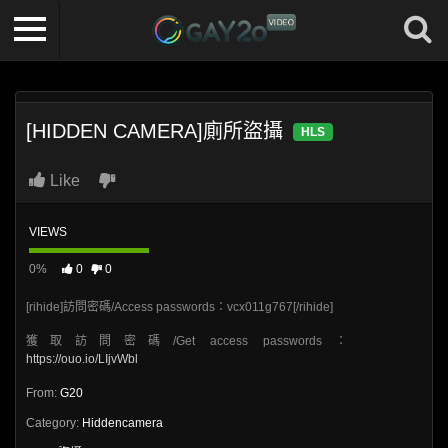
[HIDDEN CAMERA]廁所盜攝
HLS
Like
VIEWS
0%
0
0
[rihide]訪問密碼/Access passwords：vcx011g767[/rihide]
獲取訪問密碼/Get access passwords：
https://ouo.io/LIjvWbl
From:
G20
Category:
Hiddencamera