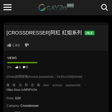
[CROSSDRESSER]阿紅 紅姐系列
HLS
Like
VIEWS
0%
0
0
[rihide]訪問密碼/Access passwords：0145cv326[/rihide]
獲取訪問密碼/Get access passwords：
https://ouo.io/MNPo3m
From:
G20
Category:
Crossdresser