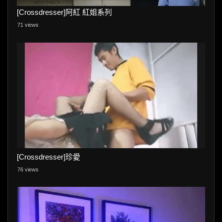
[Crossdresser]阿紅 紅姐系列
71 views
[Crossdresser]珍愛
76 views