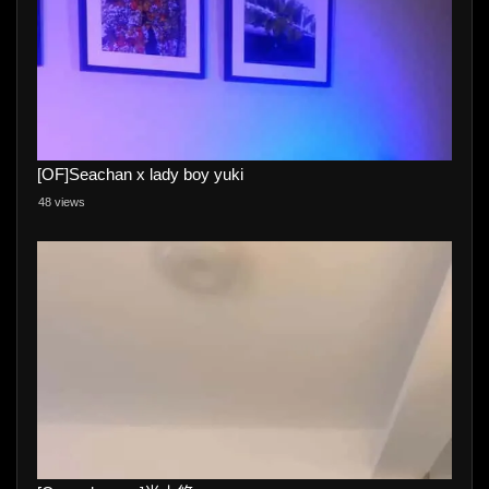
[OF]Seachan x lady boy yuki
48 views