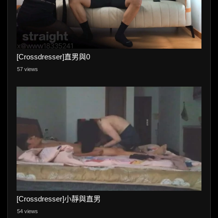
[Crossdresser]直男與0
57 views
[Crossdresser]小靜與直男
54 views