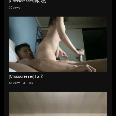
[Crossdresser]尚小悠
30 views
[Crossdresser]TS攻
57 views
100%