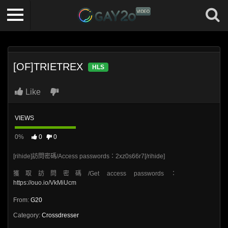
[OF]TRIETREX
HLS
Like
VIEWS
0%
0
0
[rihide]訪問密碼/Access passwords：2xz0s66r7[/rihide]
獲取訪問密碼/Get access passwords：
https://ouo.io/VkMiUcm
From:
G20
Category:
Crossdresser