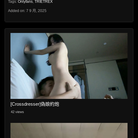
Tags:
Onlyfans
,
TRIETREX
Added on: 7 9 月, 2025
[Crossdresser]偽娘約炮
42 views