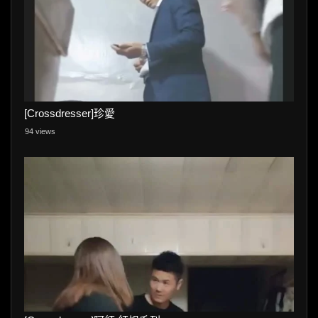
[Crossdresser]珍愛
94 views