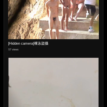
[Hidden camera]裸泳盜攝
57 views