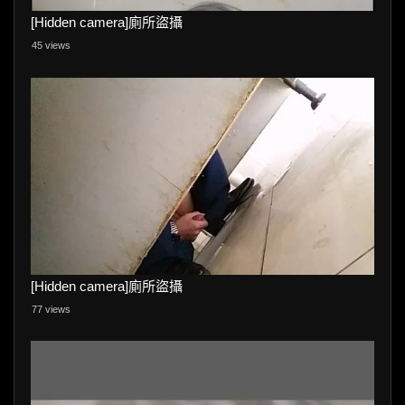
[Hidden camera]廁所盜攝
45 views
[Hidden camera]廁所盜攝
77 views