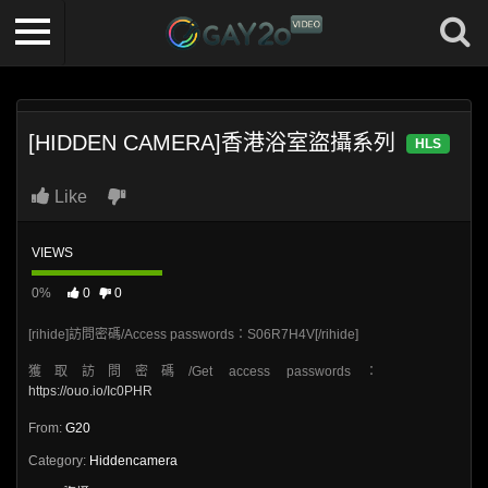
[HIDDEN CAMERA]香港浴室盜攝系列
HLS
Like
VIEWS
0%
0
0
[rihide]訪問密碼/Access passwords：S06R7H4V[/rihide]
獲取訪問密碼/Get access passwords：
https://ouo.io/Ic0PHR
From:
G20
Category:
Hiddencamera