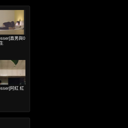
resser]直男與0
生
resser]阿紅 紅