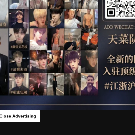
OTHER
HIDDENCAMERA
WE
：0fds572q[/rihide]
rds：
https://ouo.io/9RHn35
Close Advertising