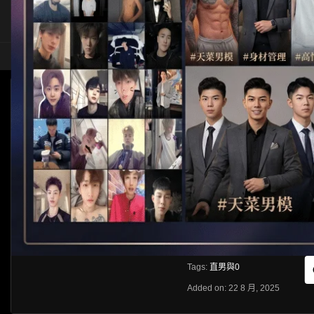
HOME
ASIA
SOLO
[CROSSDRESSER]直男與0
HLS
Like
About
Share
[rihide]訪問密碼/Access passwords
VIEWS
獲取訪問密碼/Get access passwo
0%
0
0
From:
G20
Category:
Crossdresser
Tags:
直男與0
Added on: 22 8 月, 2025