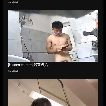
30 views
[Hidden camera]浴室盜攝
62 views