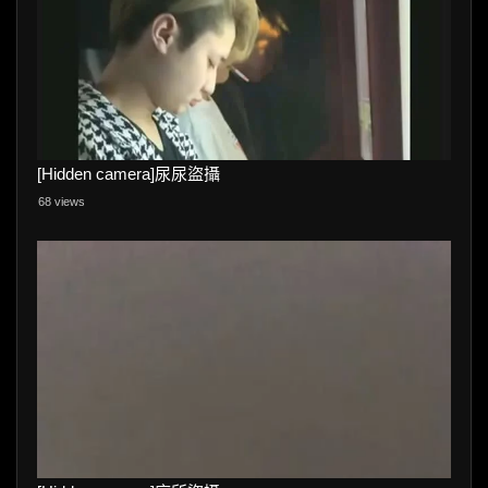
[Hidden camera]尿尿盜攝
68 views