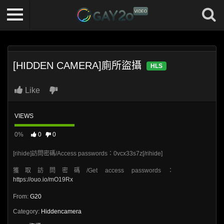
[HIDDEN CAMERA]廁所盜攝
HLS
Like
VIEWS
0%
0
0
[rihide]訪問密碼/Access passwords：0vcx33s7z[/rihide]
獲取訪問密碼/Get access passwords：
https://ouo.io/mO19Rx
From:
G20
Category:
Hiddencamera