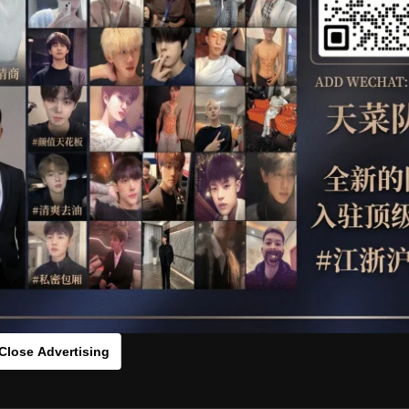
OTHER
HIDDENCAMERA
WE
s：bvc0482319[/rihide]
rds：
https://ouo.io/ifUn4n
Close Advertising