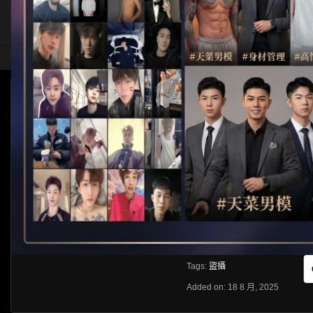
HOME
ASIA
SOLO
[HIDDEN CAMERA]廁所盜攝
HLS
Like
About
Share
[rihide]訪問密碼/Access password
VIEWS
獲取訪問密碼/Get access passwo
0%
0
0
From:
G20
Category:
Hiddencamera
Tags:
盜攝
Added on: 18 8 月, 2025