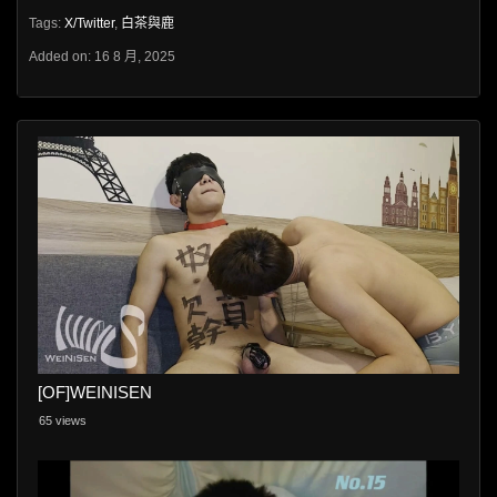
Tags:
X/Twitter
,
白茶與鹿
Added on: 16 8 月, 2025
[OF]WEINISEN
65 views