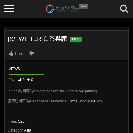
[X/TWITTER]白茶與鹿
HLS
Like
VIEWS
0%
0
0
[rihide]訪問密碼/Access passwords：0cx5s7543[/rihide]
獲取訪問密碼/Get access passwords：
https://ouo.io/djRZ4c
From:
G20
Category:
Asia