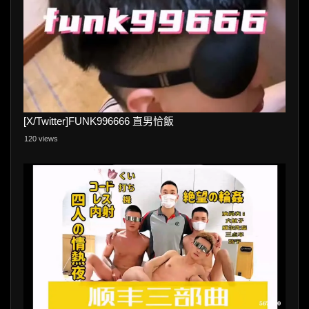
[X/Twitter]FUNK996666 直男恰飯
120 views