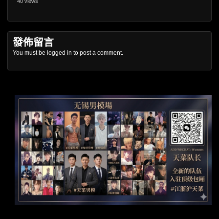
40 views
發佈留言
You must be
logged in
to post a comment.