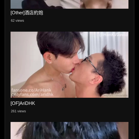
[Other]酒店約炮
62 views
[OF]AriDHK
261 views