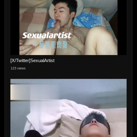
[X/Twitter]SexualArtist
123 views