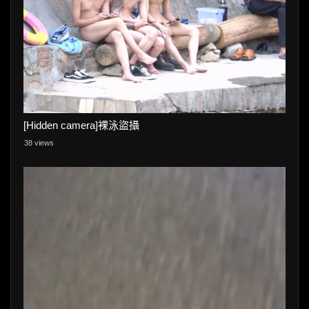
[Hidden camera]裸泳盜攝
38 views