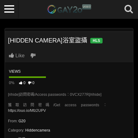
[HIDDEN CAMERA]浴室盜攝
HLS
Like
VIEWS
0%
0
0
[rihide]訪問密碼/Access passwords：0VCX277R[/rihide]
獲取訪問密碼/Get access passwords：
https://ouo.io/Mfz2UPV
From:
G20
Category:
Hiddencamera