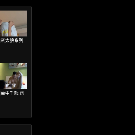
ter]灰太狼系列
ter]菊中千龍 肉