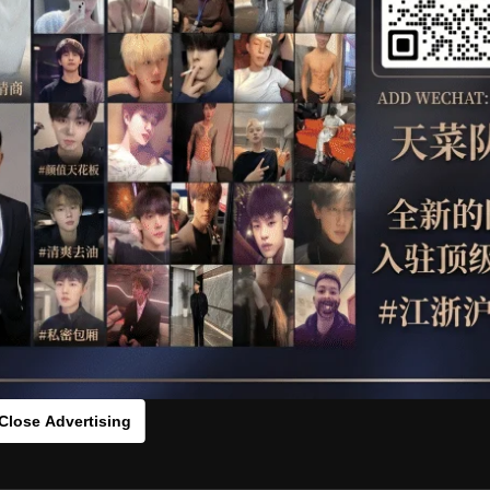
OTHER
HIDDENCAMERA
WE
HLS
s：45454e237[/rihide]
rds：
https://ouo.io/weBWnx
Close Advertising