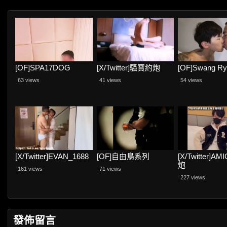
[OF]SPA17DOG
[X/Twitter]騷寶約炮
[OF]Swang Ryu
63 views
41 views
54 views
[X/Twitter]EVAN_1688
[OF]自由鳥系列
[X/Twitter]
炮
161 views
71 views
227 views
發佈留言