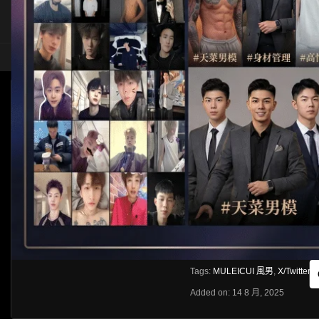
HOME
ASIA
SOLO
[X/TWITTER]MULEICUI 風男 雙人四手按摩 2
Like
About
Share
[rihide]訪問密碼/Access password
VIEWS
獲取訪問密碼/Get access passwo
0%
0
0
From:
G20
Category:
Asia
Tags:
MULEICUI 風男
,
X/Twitter
Added on: 14 8 月, 2025