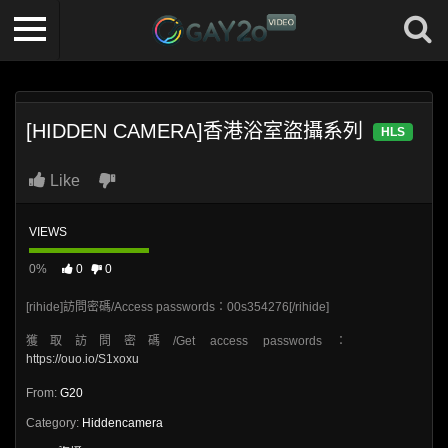
[HIDDEN CAMERA]香港浴室盜攝系列
HLS
Like
VIEWS
0%
0
0
[rihide]訪問密碼/Access passwords：00s354276[/rihide]
獲取訪問密碼/Get access passwords：
https://ouo.io/S1xoxu
From:
G20
Category:
Hiddencamera