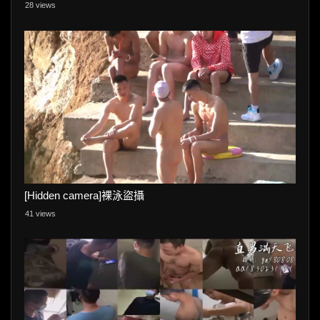
28 views
[Hidden camera]裸泳盜攝
41 views