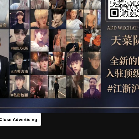
OTHER
HIDDENCAMERA
WE
s：00s354276[/rihide]
rds：
https://ouo.io/S1xoxu
Close Advertising