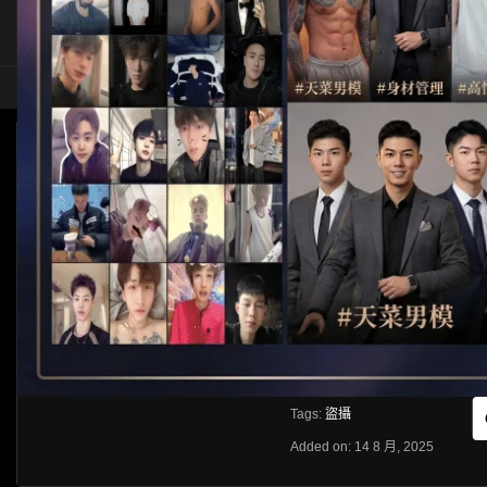
HOME
ASIA
SOLO
[HIDDEN CAMERA]香港浴室盜攝系列
HLS
Like
About
Share
[rihide]訪問密碼/Access password
VIEWS
獲取訪問密碼/Get access passwo
0%
0
0
From:
G20
Category:
Hiddencamera
Tags:
盜攝
Added on: 14 8 月, 2025