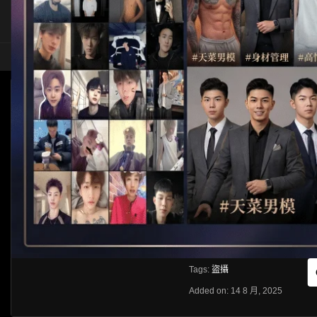
HOME
ASIA
SOLO
[HIDDEN CAMERA]香港浴室盜攝系列
HLS
Like
About
Share
[rihide]訪問密碼/Access passwords
VIEWS
獲取訪問密碼/Get access passwo
0%
0
0
From:
G20
Category:
Hiddencamera
Tags:
盜攝
Added on: 14 8 月, 2025