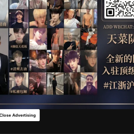
OTHER
HIDDENCAMERA
WE
：0vcx2d4jh[/rihide]
rds：
https://ouo.io/AIKh81
Close Advertising