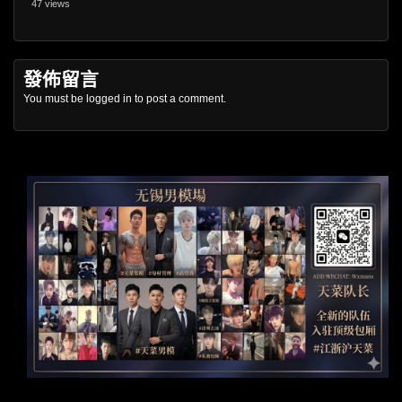
47 views
發佈留言
You must be
logged in
to post a comment.