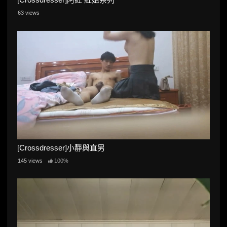
63 views
[Crossdresser]小靜與直男
145 views
100%