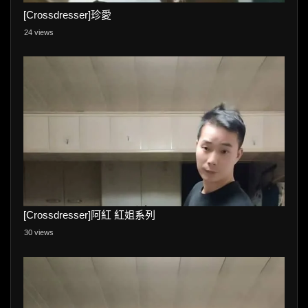
[Crossdresser]珍愛
24 views
[Crossdresser]阿紅 紅姐系列
30 views