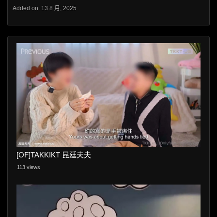
Added on: 13 8 月, 2025
[OF]TAKKIKT 昆廷夫夫
113 views