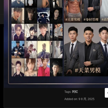
HOME
ASIA
SOLO
[CROSSDRESSER]阿紅 紅姐系列
HLS
Like
About
Share
[rihide]訪問密碼/Access password
VIEWS
獲取訪問密碼/Get access passwo
0%
0
0
From:
G20
Category:
Crossdresser
Tags:
阿紅
Added on: 9 8 月, 2025