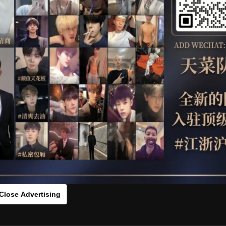
OTHER
HIDDENCAMERA
WE
s：0145cv326[/rihide]
rds：
https://ouo.io/MNPo3m
Close Advertising