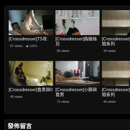
[Crossdresser]TS攻
[Crossdresser]偽娘絲
[Crossdress
兒
姐系列
57 views
100%
55 views
34 views
[Crossdresser]直男與0
[Crossdresser]小靜與
[Crossdress
直男
姐系列
45 views
71 views
44 views
發佈留言