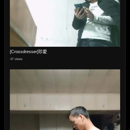
[Crossdresser]珍愛
47 views