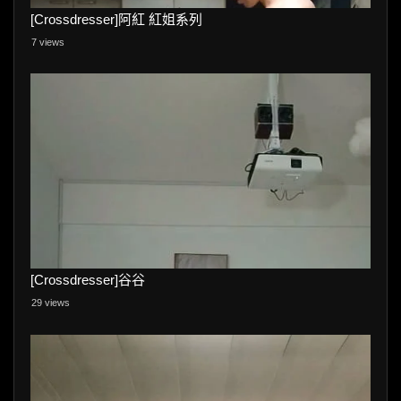
[Crossdresser]阿紅 紅姐系列
7 views
[Crossdresser]谷谷
29 views