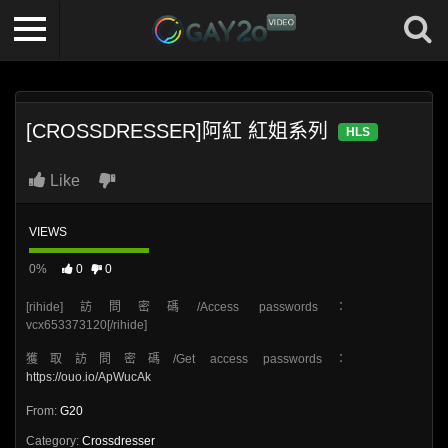
[CROSSDRESSER]阿紅 紅姐系列
HLS
Like
VIEWS
0%
0
0
[rihide]訪問密碼/Access passwords：
vcx653373120[/rihide]
獲取訪問密碼/Get access passwords：
https://ouo.io/ApWucAk
From:
G20
Category:
Crossdresser