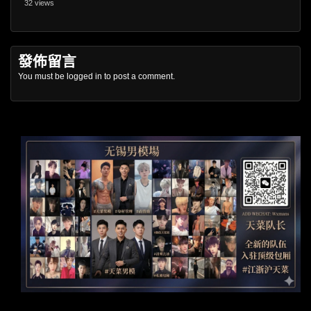
32 views
發佈留言
You must be
logged in
to post a comment.