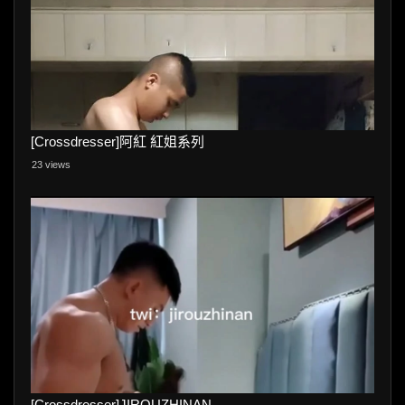
[Crossdresser]阿紅 紅姐系列
23 views
[Crossdresser]JIROUZHINAN