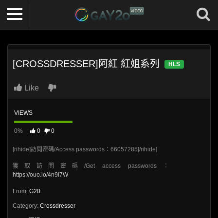
[CROSSDRESSER]阿紅 紅姐系列
HLS
Like
VIEWS
0%
0
0
[rihide]訪問密碼/Access passwords：66057285[/rihide]
獲取訪問密碼/Get access passwords：
https://ouo.io/4n9I7W
From:
G20
Category:
Crossdresser