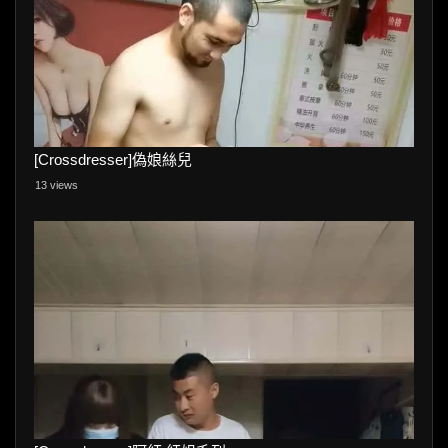
[Crossdresser]偽娘絲兒
13 views