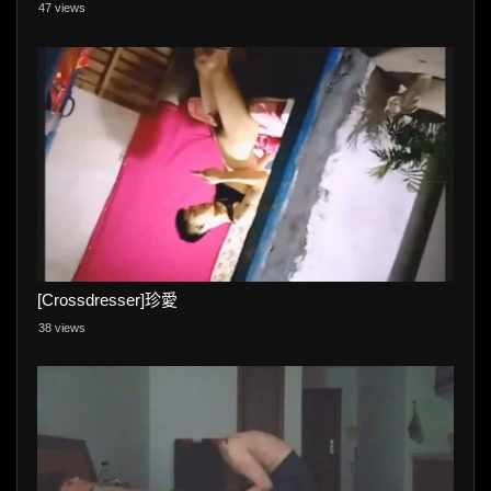
47 views
[Crossdresser]珍愛
38 views