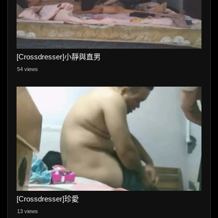
[Crossdresser]小靜與直男
54 views
[Crossdresser]珍愛
13 views