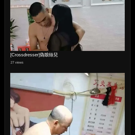
[Crossdresser]偽娘絲兒
27 views