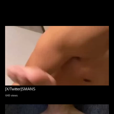
[X/Twitter]SMANS
648 views