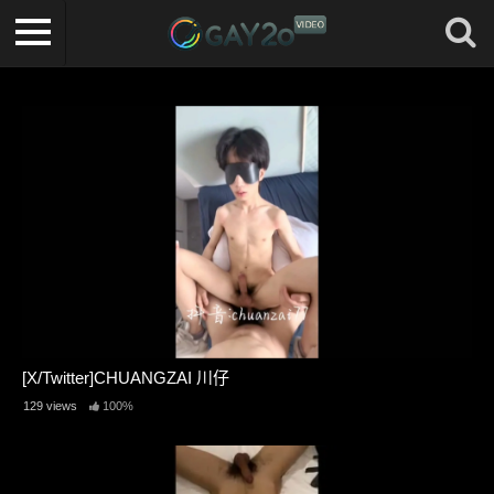
[X/Twitter]CHUANGZAI 川仔
129 views
100%