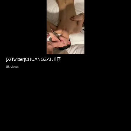
[X/Twitter]CHUANGZAI 川仔
88 views