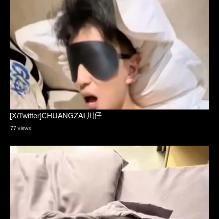
[X/Twitter]CHUANGZAI 川仔
77 views