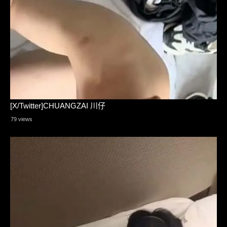
[X/Twitter]CHUANGZAI 川仔
79 views