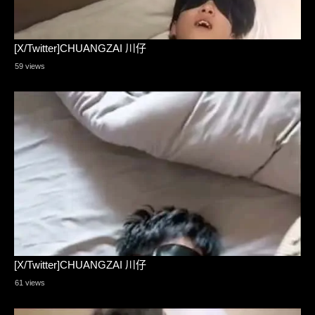
[X/Twitter]CHUANGZAI 川仔
59 views
[X/Twitter]CHUANGZAI 川仔
61 views