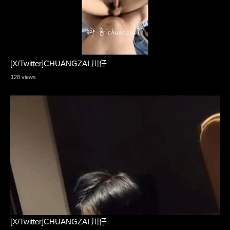
[X/Twitter]CHUANGZAI 川仔
128 views
[X/Twitter]CHUANGZAI 川仔