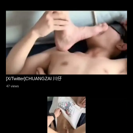
[X/Twitter]CHUANGZAI 川仔
47 views