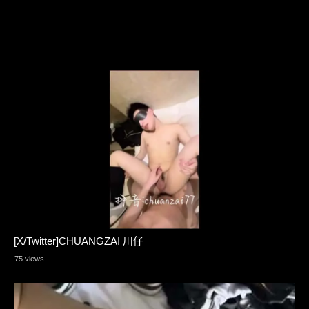
[X/Twitter]CHUANGZAI 川仔
75 views